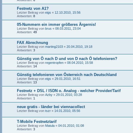
Antworten:
6
Festnetz von A1?
Letzter Beitrag von
eigs
«
12.10.2010, 15:56
Antworten:
8
05-Nummern ein immer größeres Ärgernis!
Letzter Beitrag von
brus
«
08.03.2011, 23:04
Antworten:
49
FAX Abrechnung
Letzter Beitrag von
marting2103
«
20.04.2010, 19:18
Antworten:
3
Günstig von Ö nach D und von D nach Ö telefonieren?
Letzter Beitrag von
regentropfen
«
08.04.2010, 15:58
Antworten:
14
Günstig telefonieren von Österreich nach Deutschland
Letzter Beitrag von
eigs
«
29.01.2010, 16:51
Antworten:
13
Festnetz + DSL / ISDN o. Analog - welcher Provider/Tarif
Letzter Beitrag von
Azby
«
29.01.2010, 03:28
Antworten:
1
neue gratis - länder bei viennacollect
Letzter Beitrag von
tszr
«
14.01.2010, 05:56
T-Mobile Festnetztarif
Letzter Beitrag von
Matula
«
04.01.2010, 01:08
Antworten:
3