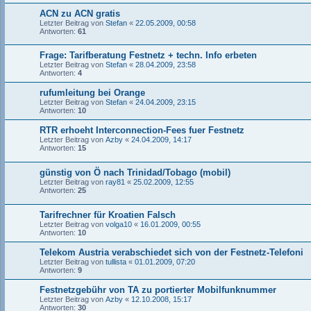
ACN zu ACN gratis
Letzter Beitrag von
Stefan
«
22.05.2009, 00:58
Antworten:
61
Frage: Tarifberatung Festnetz + techn. Info erbeten
Letzter Beitrag von
Stefan
«
28.04.2009, 23:58
Antworten:
4
rufumleitung bei Orange
Letzter Beitrag von
Stefan
«
24.04.2009, 23:15
Antworten:
10
RTR erhoeht Interconnection-Fees fuer Festnetz
Letzter Beitrag von
Azby
«
24.04.2009, 14:17
Antworten:
15
günstig von Ö nach Trinidad/Tobago (mobil)
Letzter Beitrag von
ray81
«
25.02.2009, 12:55
Antworten:
25
Tarifrechner für Kroatien Falsch
Letzter Beitrag von
volga10
«
16.01.2009, 00:55
Antworten:
10
Telekom Austria verabschiedet sich von der Festnetz-Telefoni
Letzter Beitrag von
tullista
«
01.01.2009, 07:20
Antworten:
9
Festnetzgebühr von TA zu portierter Mobilfunknummer
Letzter Beitrag von
Azby
«
12.10.2008, 15:17
Antworten:
30