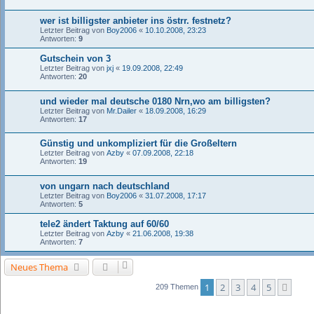
wer ist billigster anbieter ins östrr. festnetz?
Letzter Beitrag von
Boy2006
«
10.10.2008, 23:23
Antworten:
9
Gutschein von 3
Letzter Beitrag von
jxj
«
19.09.2008, 22:49
Antworten:
20
und wieder mal deutsche 0180 Nrn,wo am billigsten?
Letzter Beitrag von
Mr.Dailer
«
18.09.2008, 16:29
Antworten:
17
Günstig und unkompliziert für die Großeltern
Letzter Beitrag von
Azby
«
07.09.2008, 22:18
Antworten:
19
von ungarn nach deutschland
Letzter Beitrag von
Boy2006
«
31.07.2008, 17:17
Antworten:
5
tele2 ändert Taktung auf 60/60
Letzter Beitrag von
Azby
«
21.06.2008, 19:38
Antworten:
7
Neues Thema
1
2
3
4
5
Näch
209 Themen