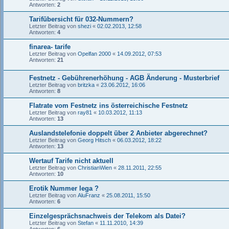
Antworten:
2
Tarifübersicht für 032-Nummern?
Letzter Beitrag von
shezi
«
02.02.2013, 12:58
Antworten:
4
finarea- tarife
Letzter Beitrag von
Opelfan 2000
«
14.09.2012, 07:53
Antworten:
21
Festnetz - Gebührenerhöhung - AGB Änderung - Musterbrief
Letzter Beitrag von
britzka
«
23.06.2012, 16:06
Antworten:
8
Flatrate vom Festnetz ins österreichische Festnetz
Letzter Beitrag von
ray81
«
10.03.2012, 11:13
Antworten:
13
Auslandstelefonie doppelt über 2 Anbieter abgerechnet?
Letzter Beitrag von
Georg Hitsch
«
06.03.2012, 18:22
Antworten:
13
Wertauf Tarife nicht aktuell
Letzter Beitrag von
ChristianWien
«
28.11.2011, 22:55
Antworten:
10
Erotik Nummer lega ?
Letzter Beitrag von
AluFranz
«
25.08.2011, 15:50
Antworten:
6
Einzelgesprächsnachweis der Telekom als Datei?
Letzter Beitrag von
Stefan
«
11.11.2010, 14:39