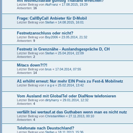
mit festnetzflatrate günstig Thailand erreichen?
Letzter Beitrag von
AluFranz
«
17.08.2015, 19:29
Antworten:
16
Frage: CallByCall Anbieter für D-Mobil
Letzter Beitrag von
Stefan
«
14.08.2015, 16:01
Festnetzanschluss oder nicht?
Letzter Beitrag von
Boy2006
«
23.05.2014, 21:32
Antworten:
9
Festnetz in Grenznähe - Auslandsgespräche D, CH
Letzter Beitrag von
Stefan
«
25.04.2014, 22:09
Antworten:
2
Mitacs down?!?!
Letzter Beitrag von
brus
«
17.04.2014, 07:55
Antworten:
14
A1 erhöht erneut: Nur mehr EIN Preis zu Fest-& Mobilnetz
Letzter Beitrag von
r a g e
«
25.02.2014, 13:42
Vom Ausland mit GlobalTel oder DialNow telefonieren
Letzter Beitrag von
dirtyharry
«
29.01.2014, 12:32
Antworten:
4
verfällt bei wertauf.at das Guthaben wenn man es nicht nutz
Letzter Beitrag von
ChristianWien
«
27.11.2013, 00:10
Antworten:
4
Telefonate nach Deustschland?
Letzter Beitrag von
Stefan
«
18.11.2013, 15:36