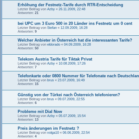
Erhöhung der Festnetz-Tarife durch RTR-Entscheidung
Letzter Beitrag von
Azby
«
26.11.2009, 22:48
Antworten:
21
bei UPC um 3 Euro 500 in 20 Länder ins Festnetz um 0 cent
Letzter Beitrag von
Stefan
«
12.09.2009, 16:28
Antworten:
9
Welcher Anbieter in Österreich hat die interessanten Tarife?
Letzter Beitrag von
eldorado
«
04.09.2009, 16:28
Antworten:
50
Telekom Austria Tarife für Tiktak Privat
Letzter Beitrag von
Azby
«
10.08.2009, 17:26
Antworten:
7
Telefonkarte oder 0800 Nummer für Telefonate nach Deutschlan
Letzter Beitrag von
brus
«
23.07.2009, 16:49
Antworten:
15
Günstig von der Türkei nach Österreich telefonieren?
Letzter Beitrag von
brus
«
09.07.2009, 22:55
Antworten:
6
Probleme mit Dial Now
Letzter Beitrag von
Azby
«
05.07.2009, 15:54
Antworten:
13
Preis änderungen im Festnetz ?
Letzter Beitrag von
volga10
«
06.06.2009, 22:54
Antworten:
4