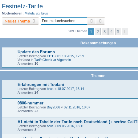
Festnetz-Tarife
Moderatoren:
Matula
,
jxj
,
brus
Suche
Erweiterte Suche
Neues Thema
1
2
3
4
5
Näch
209 Themen
Bekanntmachungen
Update des Forums
Letzter Beitrag von
TCT
«
01.10.2015, 12:59
Verfasst in
TarifeCheck.at Allgemein
Antworten:
10
Themen
Erfahrungen mit Toolani
Letzter Beitrag von
brus
«
18.07.2017, 16:14
Antworten:
24
0800-nummer
Letzter Beitrag von
Boy2006
«
02.11.2016, 18:07
Antworten:
22
A1 nicht in Tabelle der Tarife nach Deutschland (+ seröse Call
Letzter Beitrag von
brus
«
09.05.2016, 18:11
Antworten:
3