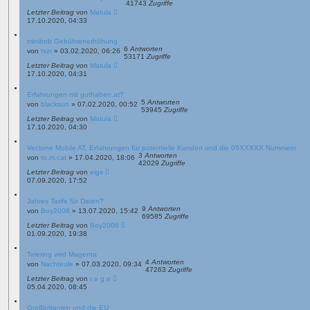
41743
Zugriffe
Letzter Beitrag
von
Matula
17.10.2020, 04:33
minibob Gebührenerhöhung
6
Antworten
von
tszr
»
03.02.2020, 06:26
53171
Zugriffe
Letzter Beitrag
von
Matula
17.10.2020, 04:31
Erfahrungen mit guthaben.at?
5
Antworten
von
blacksun
»
07.02.2020, 00:52
53945
Zugriffe
Letzter Beitrag
von
Matula
17.10.2020, 04:30
Vectone Mobile AT, Erfahrungen für potentielle Kunden und die 05XXXXX Nummern
3
Antworten
von
to.m.cat
»
17.04.2020, 18:06
42029
Zugriffe
Letzter Beitrag
von
eigs
07.09.2020, 17:52
Jahres Tarife für Daten?
9
Antworten
von
Boy2006
»
13.07.2020, 15:42
69585
Zugriffe
Letzter Beitrag
von
Boy2006
01.09.2020, 19:38
Telering wird Magenta
4
Antworten
von
Nachteule
»
07.03.2020, 09:34
47263
Zugriffe
Letzter Beitrag
von
r a g e
05.04.2020, 08:45
Großbritanien und die EU