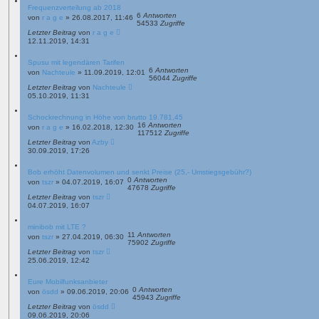
Frequenzverteilung ab 2018
6
Antworten
von
r a g e
»
26.08.2017, 11:46
54533
Zugriffe
Letzter Beitrag
von
r a g e
12.11.2019, 14:31
Spusu mit legendären Tarifen
6
Antworten
von
Nachteule
»
11.09.2019, 12:01
56044
Zugriffe
Letzter Beitrag
von
Nachteule
05.10.2019, 11:31
Schockrechnung in Höhe von brutto 19.781,45
16
Antworten
von
r a g e
»
16.02.2018, 12:30
117512
Zugriffe
Letzter Beitrag
von
Azby
30.09.2019, 17:26
Bob erhöht Datenvolumen und senkt Preise (25,- Umstiegsgebühr?)
0
Antworten
von
tszr
»
04.07.2019, 16:07
47678
Zugriffe
Letzter Beitrag
von
tszr
04.07.2019, 16:07
minibob mit LTE ?
11
Antworten
von
tszr
»
27.04.2019, 06:30
75902
Zugriffe
Letzter Beitrag
von
tszr
25.06.2019, 12:42
Eure Mobilfunksanbieter
0
Antworten
von
ösdd
»
09.06.2019, 20:06
45943
Zugriffe
Letzter Beitrag
von
ösdd
09.06.2019, 20:06