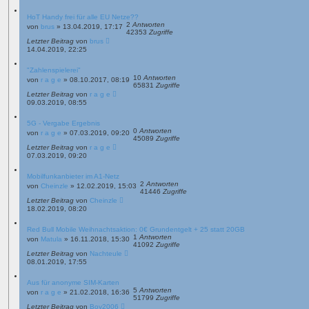
HoT Handy frei für alle EU Netze??
2
Antworten
von
brus
»
13.04.2019, 17:17
42353
Zugriffe
Letzter Beitrag
von
brus
14.04.2019, 22:25
"Zahlenspielerei"
10
Antworten
von
r a g e
»
08.10.2017, 08:19
65831
Zugriffe
Letzter Beitrag
von
r a g e
09.03.2019, 08:55
5G - Vergabe Ergebnis
0
Antworten
von
r a g e
»
07.03.2019, 09:20
45089
Zugriffe
Letzter Beitrag
von
r a g e
07.03.2019, 09:20
Mobilfunkanbieter im A1-Netz
2
Antworten
von
Cheinzle
»
12.02.2019, 15:03
41446
Zugriffe
Letzter Beitrag
von
Cheinzle
18.02.2019, 08:20
Red Bull Mobile Weihnachtsaktion: 0€ Grundentgelt + 25 statt 20GB
1
Antworten
von
Matula
»
16.11.2018, 15:30
41092
Zugriffe
Letzter Beitrag
von
Nachteule
08.01.2019, 17:55
Aus für anonyme SIM-Karten
5
Antworten
von
r a g e
»
21.02.2018, 16:36
51799
Zugriffe
Letzter Beitrag
von
Boy2006