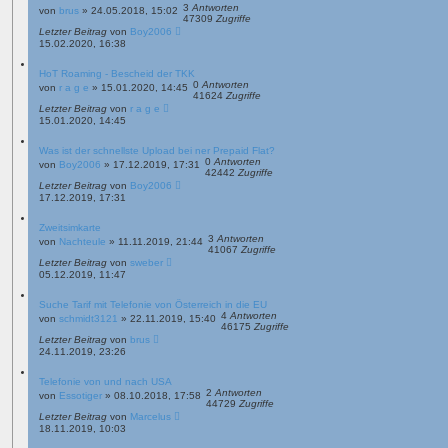
3
Antworten
von
brus
»
24.05.2018, 15:02
47309
Zugriffe
Letzter Beitrag
von
Boy2006
15.02.2020, 16:38
HoT Roaming - Bescheid der TKK
0
Antworten
von
r a g e
»
15.01.2020, 14:45
41624
Zugriffe
Letzter Beitrag
von
r a g e
15.01.2020, 14:45
Was ist der schnellste Upload bei ner Prepaid Flat?
0
Antworten
von
Boy2006
»
17.12.2019, 17:31
42442
Zugriffe
Letzter Beitrag
von
Boy2006
17.12.2019, 17:31
Zweitsimkarte
3
Antworten
von
Nachteule
»
11.11.2019, 21:44
41067
Zugriffe
Letzter Beitrag
von
sweber
05.12.2019, 11:47
Suche Tarif mit Telefonie von Österreich in die EU
4
Antworten
von
schmidt3121
»
22.11.2019, 15:40
46175
Zugriffe
Letzter Beitrag
von
brus
24.11.2019, 23:26
Telefonie von und nach USA
2
Antworten
von
Essotiger
»
08.10.2018, 17:58
44729
Zugriffe
Letzter Beitrag
von
Marcelus
18.11.2019, 10:03