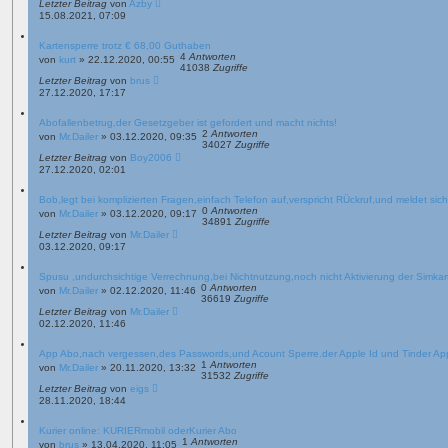
Letzter Beitrag
von
Azby
15.08.2021, 07:09
Kartensperre trotz € 68,00 Guthaben
4
Antworten
von
kurt
»
22.12.2020, 00:55
41038
Zugriffe
Letzter Beitrag
von
brus
27.12.2020, 17:17
Abofallenbetrug,der Gesetzgeber ist gefordert und macht nichts!
2
Antworten
von
Mr.Dailer
»
03.12.2020, 09:35
34027
Zugriffe
Letzter Beitrag
von
Boy2006
27.12.2020, 02:01
Bob,legt bei komplizierten Fragen,einfach Telefon auf,verspricht RÜckruf,und meldet sich
0
Antworten
von
Mr.Dailer
»
03.12.2020, 09:17
34891
Zugriffe
Letzter Beitrag
von
Mr.Dailer
03.12.2020, 09:17
Spusu ,undurchsichtige Verrechnung,bei Nichtnutzung,noch nicht Aktivierung der Simkar
0
Antworten
von
Mr.Dailer
»
02.12.2020, 11:46
36619
Zugriffe
Letzter Beitrag
von
Mr.Dailer
02.12.2020, 11:46
App Abo,nach vergessen,des Passwords,und Acount Sperre.der Apple Id und Tinder App
1
Antworten
von
Mr.Dailer
»
20.11.2020, 13:32
31532
Zugriffe
Letzter Beitrag
von
eigs
28.11.2020, 18:44
Kurier online: KURIERmobil oderKurier Abo
1
Antworten
von
brus
»
13.04.2020, 11:05