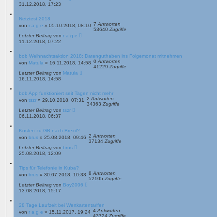
31.12.2018, 17:23
Netztest 2018
7
Antworten
von
r a g e
»
05.10.2018, 08:10
53640
Zugriffe
Letzter Beitrag
von
r a g e
11.12.2018, 07:22
bob Weihnachtsaktion 2018: Datenguthaben ins Folgemonat mitnehmen
0
Antworten
von
Matula
»
16.11.2018, 14:58
41229
Zugriffe
Letzter Beitrag
von
Matula
16.11.2018, 14:58
bob App funktioniert seit Tagen nicht mehr
2
Antworten
von
tszr
»
29.10.2018, 07:31
34363
Zugriffe
Letzter Beitrag
von
tszr
06.11.2018, 06:37
Kosten zu GB nach Brexit?
2
Antworten
von
brus
»
25.08.2018, 09:46
37134
Zugriffe
Letzter Beitrag
von
brus
25.08.2018, 12:09
Tips für Telefonie in Kuba?
8
Antworten
von
brus
»
30.07.2018, 10:33
52105
Zugriffe
Letzter Beitrag
von
Boy2006
13.08.2018, 15:17
28 Tage Laufzeit bei Wertkartentarifen
4
Antworten
von
r a g e
»
15.11.2017, 19:24
43724
Zugriffe