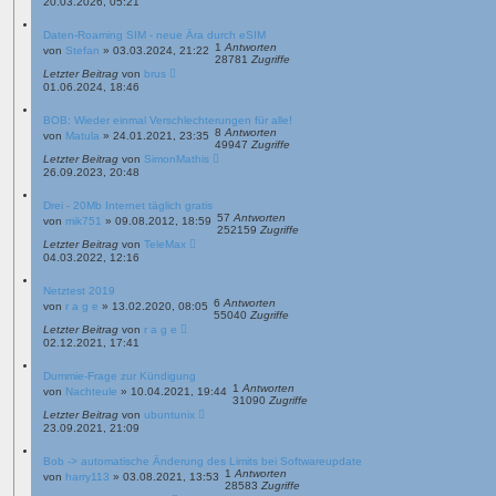
20.03.2026, 05:21
g
Daten-Roaming SIM - neue Ära durch eSIM
1
Antworten
von
Stefan
»
03.03.2024, 21:22
28781
Zugriffe
Letzter Beitrag
von
brus
01.06.2024, 18:46
BOB: Wieder einmal Verschlechterungen für alle!
8
Antworten
von
Matula
»
24.01.2021, 23:35
49947
Zugriffe
Letzter Beitrag
von
SimonMathis
26.09.2023, 20:48
Drei - 20Mb Internet täglich gratis
57
Antworten
von
mik751
»
09.08.2012, 18:59
252159
Zugriffe
Letzter Beitrag
von
TeleMax
04.03.2022, 12:16
Netztest 2019
6
Antworten
von
r a g e
»
13.02.2020, 08:05
55040
Zugriffe
Letzter Beitrag
von
r a g e
02.12.2021, 17:41
Dummie-Frage zur Kündigung
1
Antworten
von
Nachteule
»
10.04.2021, 19:44
31090
Zugriffe
Letzter Beitrag
von
ubuntunix
23.09.2021, 21:09
Bob -> automatische Änderung des Limits bei Softwareupdate
1
Antworten
von
harry113
»
03.08.2021, 13:53
28583
Zugriffe