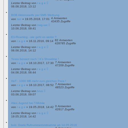
Letzter Beitrag
von
r a g e
06.08.2018, 13:12
BOB Aktionstarife per SMS Werbung
4
Antworten
von
tszr
»
19.05.2018, 17:01
43435
Zugriffe
Letzter Beitrag
von
nwg-sat
10.06.2018, 09:41
EU-Roaming - wie geht es weiter ?
82
Antworten
von
r a g e
»
16.11.2016, 09:14
428785
Zugriffe
Letzter Beitrag
von
r a g e
06.06.2018, 14:12
Yesss bessert nach ! It´s Showtime !
7
Antworten
von
r a g e
»
18.10.2017, 17:30
47209
Zugriffe
Letzter Beitrag
von
r a g e
04.06.2018, 06:44
HoT : 1000 MB mehr zum gleichen Preis !
7
Antworten
von
r a g e
»
18.10.2017, 08:52
48523
Zugriffe
Letzter Beitrag
von
brus
03.06.2018, 09:07
Alles Jugend bei T-Mobile
0
Antworten
von
r a g e
»
19.05.2018, 14:42
42617
Zugriffe
Letzter Beitrag
von
r a g e
19.05.2018, 14:42
bob: Gratis Rufnummernmitnahme ab 14.05.2018