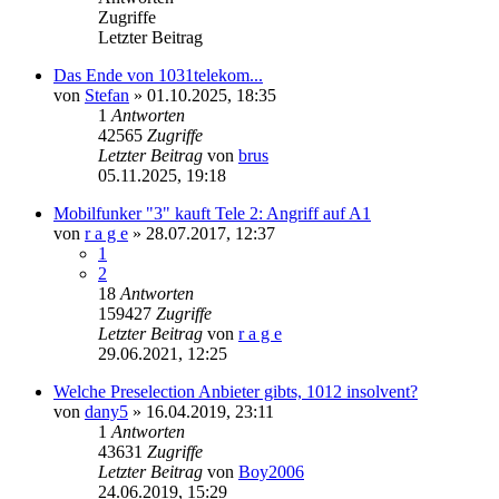
Zugriffe
Letzter Beitrag
Das Ende von 1031telekom...
von
Stefan
»
01.10.2025, 18:35
1
Antworten
42565
Zugriffe
Letzter Beitrag
von
brus
05.11.2025, 19:18
Mobilfunker "3" kauft Tele 2: Angriff auf A1
von
r a g e
»
28.07.2017, 12:37
1
2
18
Antworten
159427
Zugriffe
Letzter Beitrag
von
r a g e
29.06.2021, 12:25
Welche Preselection Anbieter gibts, 1012 insolvent?
von
dany5
»
16.04.2019, 23:11
1
Antworten
43631
Zugriffe
Letzter Beitrag
von
Boy2006
24.06.2019, 15:29