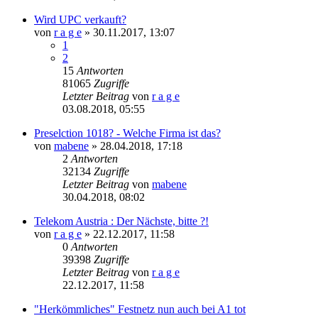
Wird UPC verkauft?
von
r a g e
»
30.11.2017, 13:07
1
2
15
Antworten
81065
Zugriffe
Letzter Beitrag
von
r a g e
03.08.2018, 05:55
Preselction 1018? - Welche Firma ist das?
von
mabene
»
28.04.2018, 17:18
2
Antworten
32134
Zugriffe
Letzter Beitrag
von
mabene
30.04.2018, 08:02
Telekom Austria : Der Nächste, bitte ?!
von
r a g e
»
22.12.2017, 11:58
0
Antworten
39398
Zugriffe
Letzter Beitrag
von
r a g e
22.12.2017, 11:58
"Herkömmliches" Festnetz nun auch bei A1 tot