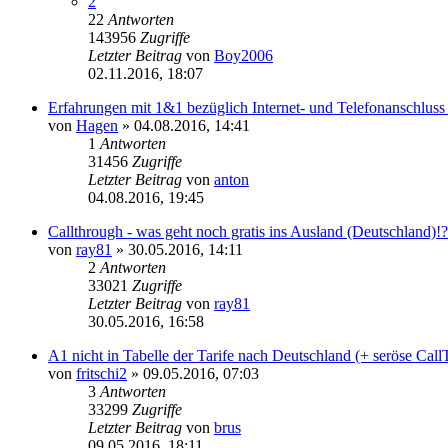
2
22
Antworten
143956
Zugriffe
Letzter Beitrag
von
Boy2006
02.11.2016, 18:07
Erfahrungen mit 1&1 bezüglich Internet- und Telefonanschluss
von
Hagen
»
04.08.2016, 14:41
1
Antworten
31456
Zugriffe
Letzter Beitrag
von
anton
04.08.2016, 19:45
Callthrough - was geht noch gratis ins Ausland (Deutschland)!?
von
ray81
»
30.05.2016, 14:11
2
Antworten
33021
Zugriffe
Letzter Beitrag
von
ray81
30.05.2016, 16:58
A1 nicht in Tabelle der Tarife nach Deutschland (+ seröse Cal
von
fritschi2
»
09.05.2016, 07:03
3
Antworten
33299
Zugriffe
Letzter Beitrag
von
brus
09.05.2016, 18:11