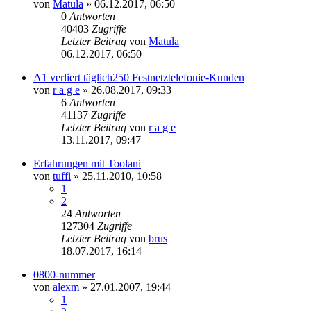
von
Matula
»
06.12.2017, 06:50
0
Antworten
40403
Zugriffe
Letzter Beitrag
von
Matula
06.12.2017, 06:50
A1 verliert täglich250 Festnetztelefonie-Kunden
von
r a g e
»
26.08.2017, 09:33
6
Antworten
41137
Zugriffe
Letzter Beitrag
von
r a g e
13.11.2017, 09:47
Erfahrungen mit Toolani
von
tuffi
»
25.11.2010, 10:58
1
2
24
Antworten
127304
Zugriffe
Letzter Beitrag
von
brus
18.07.2017, 16:14
0800-nummer
von
alexm
»
27.01.2007, 19:44
1