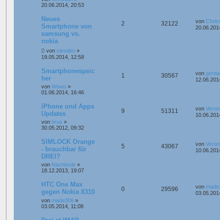
20.06.2014, 20:53
Neues
von
Christ
2
32122
Smartphone von
20.06.201
samsung vs.
nokia
von
siesabu
»
19.05.2014, 12:58
Smartphonespeic
von
gerda
1
30567
her
12.06.201
von
Wowo
»
01.06.2014, 16:46
iPhone und Apps
von
Veron
9
51311
Updates
10.06.201
von
brus
»
30.05.2012, 09:32
SIMLOCK Orange
von
Veron
5
43067
- brauchbar für
10.06.201
DREI?
von
Nachteule
»
18.12.2013, 19:07
HTC One Max
von
made
0
29596
gegen Nokia 8310
03.05.201
von
made306
»
03.05.2014, 11:08