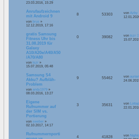
23.03.2016, 15:29
Anrufaufzeichnen
von
Azby
8
53303
mit Android 9
12.01.202
von
brus
»
12.12.2019, 17:16
gratis Samsung
von
tszr
0
39082
Fitness Uhr bis
15.07.201
31.08.2019 für
Galaxy
A10/A20e/A40/A50
/A70/A80
von
tszr
»
15.07.2019, 05:48
Samsung S4
von
auria
9
55462
Akku? Aufbläh-
24.06.201
Problem
von
andy1979
»
08.03.2016, 13:27
Eigene
von
Lotta
3
35631
Rufnummer auf
22.01.201
der SIM vs.
Portierung
von
sweber
»
02.10.2017, 14:17
Rufnummernporti
von
Night
4
41828
erung vs.