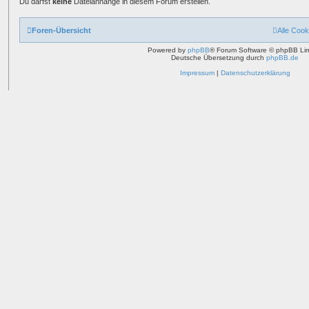
Du darfst
keine
Dateianhänge in diesem Forum erstellen.
Foren-Übersicht
Alle Cook
Powered by
phpBB
® Forum Software © phpBB Lim
Deutsche Übersetzung durch
phpBB.de
Impressum
|
Datenschutzerklärung