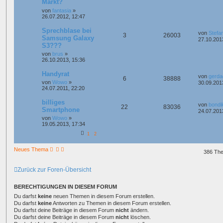
Markt?
von
fantasia
»
26.07.2012, 12:47
Sprechblase bei
von
Stefa
3
26003
Samsung Galaxy
27.10.201
S3???
von
brus
»
26.10.2013, 15:36
Handyrat
von
gerda
6
38888
von
Wowo
»
30.09.201
24.07.2011, 22:20
billiges
von
bondi
22
83036
Smartphone
24.07.201
von
Wowo
»
19.05.2013, 17:34
1
2
Neues Thema
386 Th
Zurück zur Foren-Übersicht
BERECHTIGUNGEN IN DIESEM FORUM
Du darfst
keine
neuen Themen in diesem Forum erstellen.
Du darfst
keine
Antworten zu Themen in diesem Forum erstellen.
Du darfst deine Beiträge in diesem Forum
nicht
ändern.
Du darfst deine Beiträge in diesem Forum
nicht
löschen.