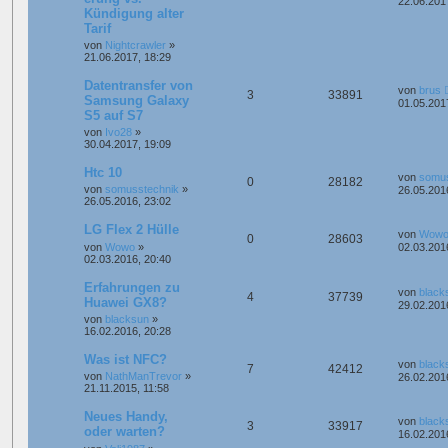
22.06.201
Kündigung alter
Tarif
von
Nightcrawler
»
21.06.2017, 18:29
Datentransfer von
von
brus
3
33891
Samsung Galaxy
01.05.201
S5 auf S7
von
Ivo28
»
30.04.2017, 19:09
Htc 10
von
somus
0
28182
von
somusstechnik
»
26.05.201
26.05.2016, 23:02
LG Flex 2 Hülle
von
Wow
0
28603
von
Wowo
»
02.03.201
02.03.2016, 20:40
Erfahrungen zu
von
black
4
37739
Huawei GX8?
29.02.201
von
blacksun
»
16.02.2016, 20:28
Was ist NFC?
von
black
7
42412
von
NathManTrevor
»
26.02.201
21.11.2015, 11:58
Neues Handy,
von
black
3
33917
oder warten?
16.02.201