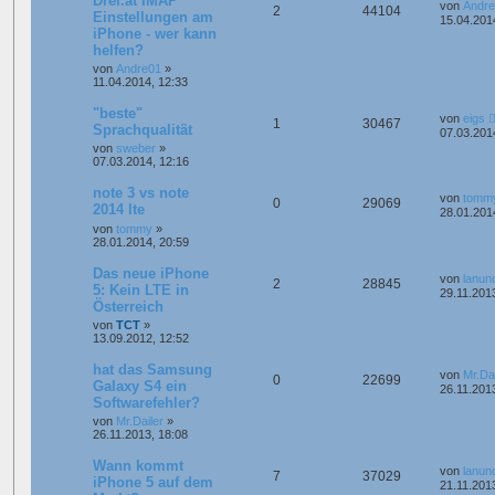
Drei.at IMAP
von
Andr
2
44104
Einstellungen am
15.04.201
iPhone - wer kann
helfen?
von
Andre01
»
11.04.2014, 12:33
"beste"
von
eigs
1
30467
Sprachqualität
07.03.201
von
sweber
»
07.03.2014, 12:16
note 3 vs note
von
tomm
0
29069
2014 lte
28.01.201
von
tommy
»
28.01.2014, 20:59
Das neue iPhone
von
lanun
2
28845
5: Kein LTE in
29.11.201
Österreich
von
TCT
»
13.09.2012, 12:52
hat das Samsung
von
Mr.Dai
0
22699
Galaxy S4 ein
26.11.201
Softwarefehler?
von
Mr.Dailer
»
26.11.2013, 18:08
Wann kommt
von
lanun
7
37029
iPhone 5 auf dem
21.11.201