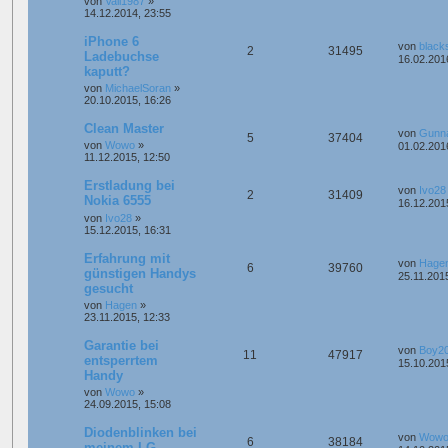
von
Vali1987
»
14.12.2014, 23:55
iPhone 6
von
black
2
31495
Ladebuchse
16.02.201
kaputt?
von
MichaelSoran
»
20.10.2015, 16:26
Clean Master
von
Gunn
5
37404
von
Wowo
»
01.02.201
11.12.2015, 12:50
Erstladung bei
von
Ivo28
2
31409
Nokia 6555
16.12.201
von
Ivo28
»
15.12.2015, 16:31
Erfahrung mit
von
Hage
6
39760
günstigen Handys
25.11.201
gesucht
von
Hagen
»
23.11.2015, 12:33
Garantie bei
von
Boy2
11
47917
entsperrtem
15.10.201
Handy
von
Wowo
»
24.09.2015, 15:08
Diodenblinken bei
von
Wow
6
38184
meinem LG-