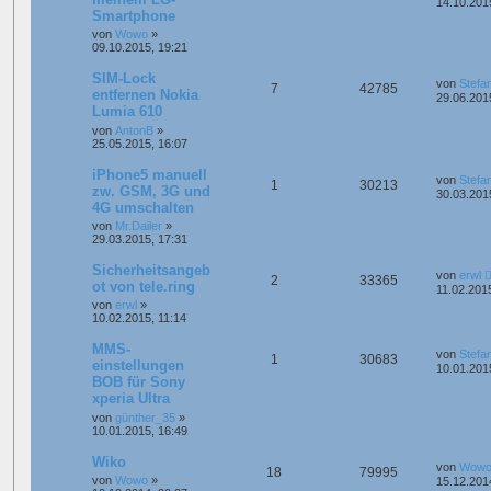
14.10.201
Smartphone
von
Wowo
»
09.10.2015, 19:21
SIM-Lock
von
Stefa
7
42785
entfernen Nokia
29.06.201
Lumia 610
von
AntonB
»
25.05.2015, 16:07
iPhone5 manuell
von
Stefa
1
30213
zw. GSM, 3G und
30.03.201
4G umschalten
von
Mr.Dailer
»
29.03.2015, 17:31
Sicherheitsangeb
von
erwl
2
33365
ot von tele.ring
11.02.201
von
erwl
»
10.02.2015, 11:14
MMS-
von
Stefa
1
30683
einstellungen
10.01.201
BOB für Sony
xperia Ultra
von
günther_35
»
10.01.2015, 16:49
Wiko
von
Wow
18
79995
von
Wowo
»
15.12.201