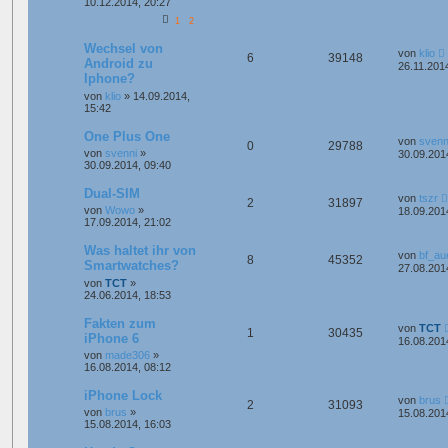
10.12.2014, 20:27
1
2
Wechsel von
von
klio
6
39148
Android zu
26.11.201
Iphone?
von
klio
»
14.09.2014,
15:42
One Plus One
von
svenn
0
29788
von
svenni
»
30.09.201
30.09.2014, 09:40
Dual-SIM
von
tszr
2
31897
von
Wowo
»
18.09.201
17.09.2014, 21:02
Was haltet ihr von
von
bf_au
8
45352
Smartwatches?
27.08.201
von
TCT
»
24.06.2014, 18:53
Fakten zum
von
TCT
1
30435
iPhone 6
16.08.201
von
made306
»
16.08.2014, 08:12
iPhone Lock
von
brus
2
31093
von
brus
»
15.08.201
15.08.2014, 16:03