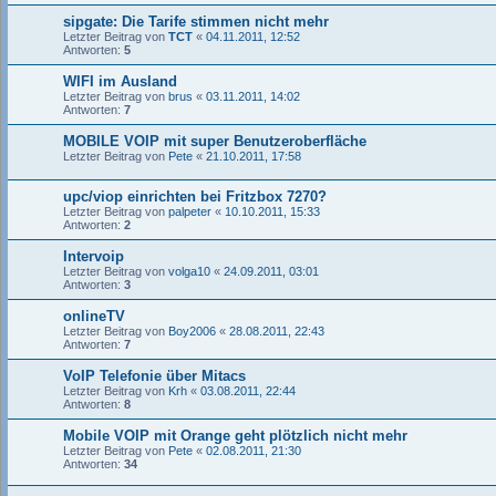
sipgate: Die Tarife stimmen nicht mehr
Letzter Beitrag von
TCT
«
04.11.2011, 12:52
Antworten:
5
WIFI im Ausland
Letzter Beitrag von
brus
«
03.11.2011, 14:02
Antworten:
7
MOBILE VOIP mit super Benutzeroberfläche
Letzter Beitrag von
Pete
«
21.10.2011, 17:58
upc/viop einrichten bei Fritzbox 7270?
Letzter Beitrag von
palpeter
«
10.10.2011, 15:33
Antworten:
2
Intervoip
Letzter Beitrag von
volga10
«
24.09.2011, 03:01
Antworten:
3
onlineTV
Letzter Beitrag von
Boy2006
«
28.08.2011, 22:43
Antworten:
7
VoIP Telefonie über Mitacs
Letzter Beitrag von
Krh
«
03.08.2011, 22:44
Antworten:
8
Mobile VOIP mit Orange geht plötzlich nicht mehr
Letzter Beitrag von
Pete
«
02.08.2011, 21:30
Antworten:
34