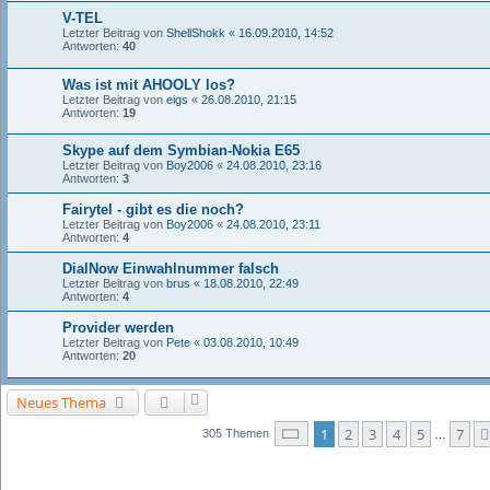
V-TEL
Letzter Beitrag von
ShellShokk
«
16.09.2010, 14:52
Antworten:
40
Was ist mit AHOOLY los?
Letzter Beitrag von
eigs
«
26.08.2010, 21:15
Antworten:
19
Skype auf dem Symbian-Nokia E65
Letzter Beitrag von
Boy2006
«
24.08.2010, 23:16
Antworten:
3
Fairytel - gibt es die noch?
Letzter Beitrag von
Boy2006
«
24.08.2010, 23:11
Antworten:
4
DialNow Einwahlnummer falsch
Letzter Beitrag von
brus
«
18.08.2010, 22:49
Antworten:
4
Provider werden
Letzter Beitrag von
Pete
«
03.08.2010, 10:49
Antworten:
20
Neues Thema
Seite
1
von
7
1
2
3
4
5
7
305 Themen
…