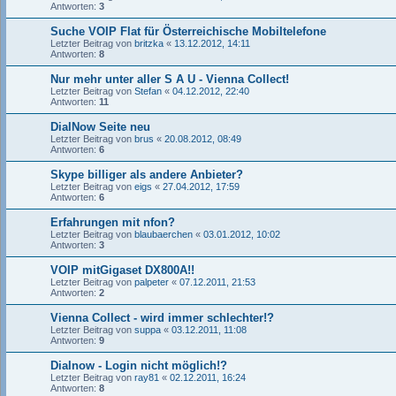
Antworten:
3
Suche VOIP Flat für Österreichische Mobiltelefone
Letzter Beitrag von
britzka
«
13.12.2012, 14:11
Antworten:
8
Nur mehr unter aller S A U - Vienna Collect!
Letzter Beitrag von
Stefan
«
04.12.2012, 22:40
Antworten:
11
DialNow Seite neu
Letzter Beitrag von
brus
«
20.08.2012, 08:49
Antworten:
6
Skype billiger als andere Anbieter?
Letzter Beitrag von
eigs
«
27.04.2012, 17:59
Antworten:
6
Erfahrungen mit nfon?
Letzter Beitrag von
blaubaerchen
«
03.01.2012, 10:02
Antworten:
3
VOIP mitGigaset DX800A!!
Letzter Beitrag von
palpeter
«
07.12.2011, 21:53
Antworten:
2
Vienna Collect - wird immer schlechter!?
Letzter Beitrag von
suppa
«
03.12.2011, 11:08
Antworten:
9
Dialnow - Login nicht möglich!?
Letzter Beitrag von
ray81
«
02.12.2011, 16:24
Antworten:
8