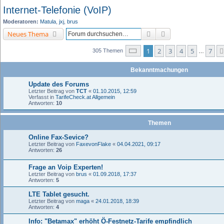
Internet-Telefonie (VoIP)
Moderatoren:
Matula
,
jxj
,
brus
Suche
Erweiterte Suche
Neues Thema
Seite
1
von
7
1
2
3
4
5
7
305 Themen
…
Bekanntmachungen
Update des Forums
Letzter Beitrag von
TCT
«
01.10.2015, 12:59
Verfasst in
TarifeCheck.at Allgemein
Antworten:
10
Themen
Online Fax-Sevice?
Letzter Beitrag von
FaxevonFlake
«
04.04.2021, 09:17
Antworten:
26
Frage an Voip Experten!
Letzter Beitrag von
brus
«
01.09.2018, 17:37
Antworten:
5
LTE Tablet gesucht.
Letzter Beitrag von
maga
«
24.01.2018, 18:39
Antworten:
4
Info: "Betamax" erhöht Ö-Festnetz-Tarife empfindlich