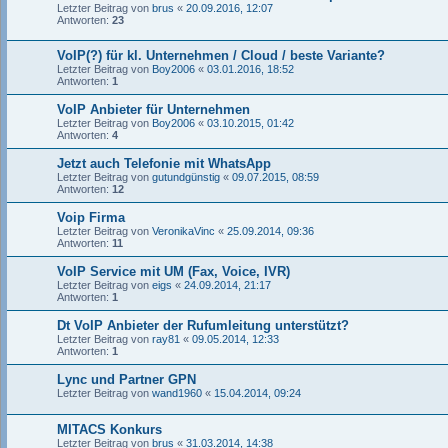
Letzter Beitrag von
brus
«
20.09.2016, 12:07
Antworten:
23
VoIP(?) für kl. Unternehmen / Cloud / beste Variante?
Letzter Beitrag von
Boy2006
«
03.01.2016, 18:52
Antworten:
1
VoIP Anbieter für Unternehmen
Letzter Beitrag von
Boy2006
«
03.10.2015, 01:42
Antworten:
4
Jetzt auch Telefonie mit WhatsApp
Letzter Beitrag von
gutundgünstig
«
09.07.2015, 08:59
Antworten:
12
Voip Firma
Letzter Beitrag von
VeronikaVinc
«
25.09.2014, 09:36
Antworten:
11
VoIP Service mit UM (Fax, Voice, IVR)
Letzter Beitrag von
eigs
«
24.09.2014, 21:17
Antworten:
1
Dt VoIP Anbieter der Rufumleitung unterstützt?
Letzter Beitrag von
ray81
«
09.05.2014, 12:33
Antworten:
1
Lync und Partner GPN
Letzter Beitrag von
wand1960
«
15.04.2014, 09:24
MITACS Konkurs
Letzter Beitrag von
brus
«
31.03.2014, 14:38