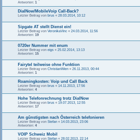
Antworten:
1
DialNow/MobileVoip Call-Back?
Letzter Beitrag von
brus
«
28.03.2014, 10:12
Sipgate AT stellt Dienst ein!
Letzter Beitrag von
VeronikaVinc
«
24.03.2014, 11:56
Antworten:
19
0720er Nummer mit enum
Letzter Beitrag von
eigs
«
25.02.2014, 13:13
Antworten:
15
Fairytel teilweise ohne Funktion
Letzter Beitrag von
ChristianWien
«
26.11.2013, 00:44
Antworten:
1
Roamingkosten: Voip und Call Back
Letzter Beitrag von
brus
«
14.11.2013, 17:56
Antworten:
4
Hohe Telefonrechnung trotz DialNow
Letzter Beitrag von
brus
«
19.07.2013, 12:55
Antworten:
17
Am gûnstigsten nach Ôsterreich telefonieren
Letzter Beitrag von
Stefan
«
14.03.2013, 23:06
Antworten:
4
VOIP Schweiz Mobil
Letzter Beitrag von
Stefan
«
28.02.2013, 22:14