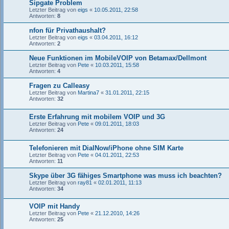
Sipgate Problem
Letzter Beitrag von
eigs
«
10.05.2011, 22:58
Antworten:
8
nfon für Privathaushalt?
Letzter Beitrag von
eigs
«
03.04.2011, 16:12
Antworten:
2
Neue Funktionen im MobileVOIP von Betamax/Dellmont
Letzter Beitrag von
Pete
«
10.03.2011, 15:58
Antworten:
4
Fragen zu Calleasy
Letzter Beitrag von
Martina7
«
31.01.2011, 22:15
Antworten:
32
Erste Erfahrung mit mobilem VOIP und 3G
Letzter Beitrag von
Pete
«
09.01.2011, 18:03
Antworten:
24
Telefonieren mit DialNow/iPhone ohne SIM Karte
Letzter Beitrag von
Pete
«
04.01.2011, 22:53
Antworten:
11
Skype über 3G fähiges Smartphone was muss ich beachten?
Letzter Beitrag von
ray81
«
02.01.2011, 11:13
Antworten:
34
VOIP mit Handy
Letzter Beitrag von
Pete
«
21.12.2010, 14:26
Antworten:
25