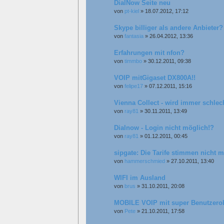
DialNow Seite neu
von
pt-kiel
»
18.07.2012, 17:12
Skype billiger als andere Anbieter?
von
fantasia
»
26.04.2012, 13:36
Erfahrungen mit nfon?
von
timmbo
»
30.12.2011, 09:38
VOIP mitGigaset DX800A!!
von
felipe17
»
07.12.2011, 15:16
Vienna Collect - wird immer schlec
von
ray81
»
30.11.2011, 13:49
Dialnow - Login nicht möglich!?
von
ray81
»
01.12.2011, 00:45
sipgate: Die Tarife stimmen nicht 
von
hammerschmied
»
27.10.2011, 13:40
WIFI im Ausland
von
brus
»
31.10.2011, 20:08
MOBILE VOIP mit super Benutzerob
von
Pete
»
21.10.2011, 17:58