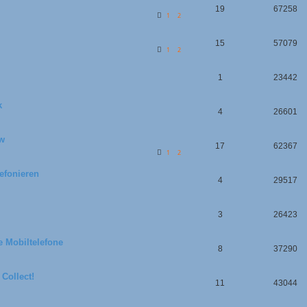
19
67258
1
2
15
57079
1
2
1
23442
k
4
26601
ow
17
62367
1
2
efonieren
4
29517
3
26423
e Mobiltelefone
8
37290
 Collect!
11
43044