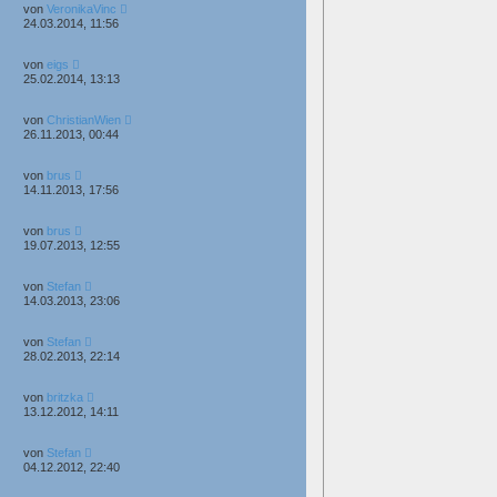
von
VeronikaVinc
24.03.2014, 11:56
von
eigs
25.02.2014, 13:13
von
ChristianWien
26.11.2013, 00:44
von
brus
14.11.2013, 17:56
von
brus
19.07.2013, 12:55
von
Stefan
14.03.2013, 23:06
von
Stefan
28.02.2013, 22:14
von
britzka
13.12.2012, 14:11
von
Stefan
04.12.2012, 22:40