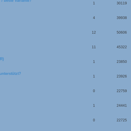
 / beste Variante?
1
30119
4
39938
12
50606
11
45322
VR)
1
23850
unterstützt?
1
23926
0
22759
1
24441
0
22725