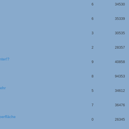
6
34530
6
35339
3
30535
2
28357
hter!?
9
40858
8
94353
mehr
5
34612
7
36476
erfläche
0
26345