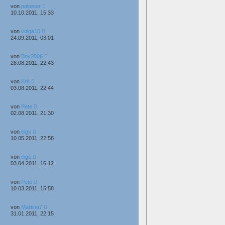
von
palpeter
10.10.2011, 15:33
von
volga10
24.09.2011, 03:01
von
Boy2006
28.08.2011, 22:43
von
Krh
03.08.2011, 22:44
von
Pete
02.08.2011, 21:30
von
eigs
10.05.2011, 22:58
von
eigs
03.04.2011, 16:12
von
Pete
10.03.2011, 15:58
von
Martina7
31.01.2011, 22:15