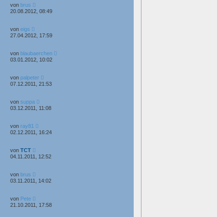
von
brus
20.08.2012, 08:49
von
eigs
27.04.2012, 17:59
von
blaubaerchen
03.01.2012, 10:02
von
palpeter
07.12.2011, 21:53
von
suppa
03.12.2011, 11:08
von
ray81
02.12.2011, 16:24
von
TCT
04.11.2011, 12:52
von
brus
03.11.2011, 14:02
von
Pete
21.10.2011, 17:58