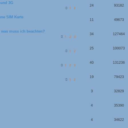
 und 3G
24
93182
1
2
hne SIM Karte
11
49673
 was muss ich beachten?
34
127464
1
2
3
25
100073
1
2
40
131236
1
2
3
19
79423
1
2
3
32829
4
35390
4
34622