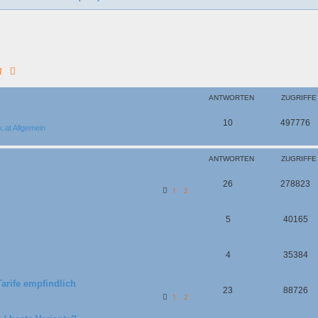
Suche
Erweiterte Suche
ANTWORTEN
ZUGRIFFE
10
497776
.at Allgemein
ANTWORTEN
ZUGRIFFE
26
278823
1
2
5
40165
4
35384
Tarife empfindlich
23
88726
1
2