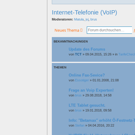
Internet-Telefonie (VoIP)
Moderatoren:
Matula
,
jxj
,
brus
Neues Thema
BEKANNTMACHUNGEN
Update des Forums
von
TCT
»
09.04.2015, 15:26
» in
TarifeCheck
THEMEN
Online Fax-Sevice?
von
Essotiger
»
01.01.2008, 21:08
Frage an Voip Experten!
von
brus
»
29.08.2018, 14:58
LTE Tablet gesucht.
von
brus
»
19.01.2018, 09:58
Info: "Betamax" erhöht Ö-Festnetz-
von
Stefan
»
04.04.2016, 20:22