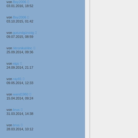
von
Boy2006
03.01.2016, 18:52
von
Boy2006
03.10.2015, 01:42
von
gutundgünstig
09.07.2015, 08:59
von
VeronikaVinc
25.09.2014, 09:36
von
eigs
24.09.2014, 21:17
von
ray81
09.05.2014, 12:33
von
wand1960
15.04.2014, 09:24
von
brus
31.03.2014, 14:38
von
brus
28.03.2014, 10:12