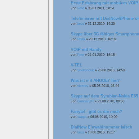
Erste Erfahrung mit mobilem VOIP
von
Pete
»
06.01.2011, 10:51
Telefonieren mit DialNow/iPhone o
von
brus
»
31.12.2010, 14:30
Skype über 3G fähiges Smartphone
von
Philis
»
29.12.2010, 16:16
VOIP mit Handy
von
Pete
»
21.01.2010, 16:18
V-TEL
von
ShellShokk
»
26.08.2010, 14:59
Was ist mit AHOOLY los?
von
viceroy
»
05.08.2010, 16:44
Skype auf dem Symbian-Nokia E65
von
GunnarDH
»
22.08.2010, 09:58
Fairytel - gibt es die noch?
von
suppa
»
06.08.2010, 10:00
DialNow Einwahlnummer falsch
von
brus
»
18.08.2010, 15:17