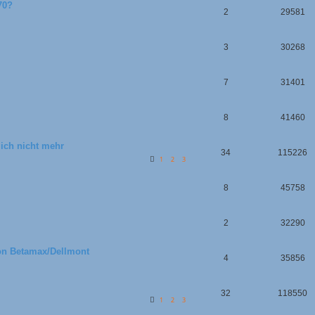
70?
2
29581
3
30268
7
31401
8
41460
lich nicht mehr
34
115226
1
2
3
8
45758
2
32290
on Betamax/Dellmont
4
35856
32
118550
1
2
3