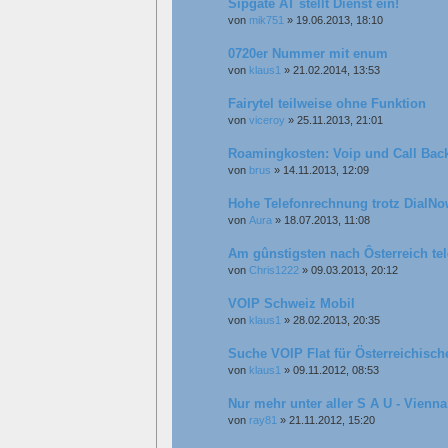
Sipgate AT stellt Dienst ein!
von
mik751
»
19.06.2013, 18:10
0720er Nummer mit enum
von
klaus1
»
21.02.2014, 13:53
Fairytel teilweise ohne Funktion
von
viceroy
»
25.11.2013, 21:01
Roamingkosten: Voip und Call Bac
von
brus
»
14.11.2013, 12:09
Hohe Telefonrechnung trotz DialN
von
Aura
»
18.07.2013, 11:08
Am gûnstigsten nach Ôsterreich tel
von
Chris1222
»
09.03.2013, 20:12
VOIP Schweiz Mobil
von
klaus1
»
28.02.2013, 20:35
Suche VOIP Flat für Österreichisch
von
klaus1
»
09.11.2012, 08:53
Nur mehr unter aller S A U - Vienna
von
ray81
»
21.11.2012, 15:20