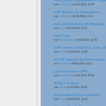
VoIP(?) für kl. Unternehmen / Cloud
von
heinzgreiff
»
03.01.2016, 15:49
VoIP Anbieter für Unternehmen
von
Lightflash
»
05.09.2006, 12:14
Jetzt auch Telefonie mit WhatsApp
von
brus
»
01.04.2015, 15:27
Voip Firma
von
VeronikaVinc
»
24.03.2014, 11:55
VoIP Service mit UM (Fax, Voice, I
von
wizo
»
24.09.2014, 12:00
Dt VoIP Anbieter der Rufumleitung 
von
Mr.Dailer
»
09.05.2014, 03:12
Lync und Partner GPN
von
wand1960
»
15.04.2014, 09:24
MITACS Konkurs
von
eigs
»
31.03.2014, 14:18
DialNow/MobileVoip Call-Back?
von
brus
»
28.03.2014, 10:12