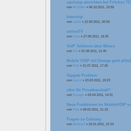
upc/viop einrichten bei Fritzbox 72
von
Mr.Dailer
»
06.10.2011, 23:55
Intervoip
von
ray81
»
22.09.2011, 00:55
onlineTV
von
Gast
»
27.08.2011, 16:35
VoIP Telefonie über Mitacs
von
Krh
»
01.08.2011, 21:45
Mobile VOIP mit Orange geht plötz
von
Pete
»
21.07.2011, 17:26
Sipgate Problem
von
Leech
»
23.03.2011, 19:23
nfon für Privathaushalt?
von
Srueger
»
03.04.2011, 14:31
Neue Funktionen im MobileVOIP v
von
Pete
»
09.03.2011, 21:19
Fragen zu Calleasy
von
Martina7
»
20.01.2011, 22:34