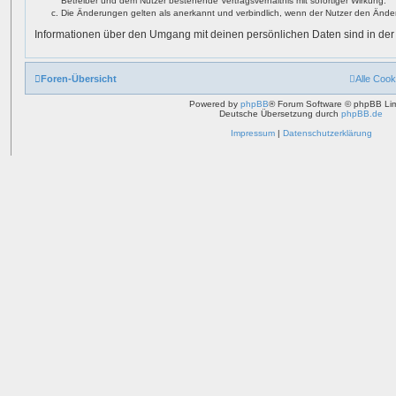
Betreiber und dem Nutzer bestehende Vertragsverhältnis mit sofortiger Wirkung.
Die Änderungen gelten als anerkannt und verbindlich, wenn der Nutzer den Ände
Informationen über den Umgang mit deinen persönlichen Daten sind in der
Foren-Übersicht
Alle Cook
Powered by
phpBB
® Forum Software © phpBB Lim
Deutsche Übersetzung durch
phpBB.de
Impressum
|
Datenschutzerklärung