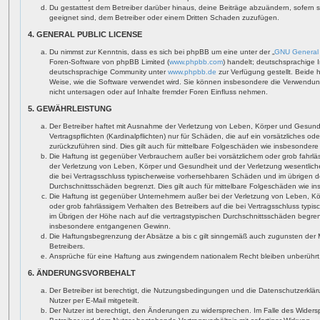
Du gestattest dem Betreiber darüber hinaus, deine Beiträge abzuändern, sofern 
geeignet sind, dem Betreiber oder einem Dritten Schaden zuzufügen.
4. GENERAL PUBLIC LICENSE
Du nimmst zur Kenntnis, dass es sich bei phpBB um eine unter der „
GNU General 
Foren-Software von phpBB Limited (
www.phpbb.com
) handelt; deutschsprachige 
deutschsprachige Community unter
www.phpbb.de
zur Verfügung gestellt. Beide 
Weise, wie die Software verwendet wird. Sie können insbesondere die Verwendun
nicht untersagen oder auf Inhalte fremder Foren Einfluss nehmen.
5. GEWÄHRLEISTUNG
Der Betreiber haftet mit Ausnahme der Verletzung von Leben, Körper und Gesundh
Vertragspflichten (Kardinalpflichten) nur für Schäden, die auf ein vorsätzliches od
zurückzuführen sind. Dies gilt auch für mittelbare Folgeschäden wie insbesonde
Die Haftung ist gegenüber Verbrauchern außer bei vorsätzlichem oder grob fahrl
der Verletzung von Leben, Körper und Gesundheit und der Verletzung wesentlicher 
die bei Vertragsschluss typischerweise vorhersehbaren Schäden und im übrigen d
Durchschnittsschäden begrenzt. Dies gilt auch für mittelbare Folgeschäden wie
Die Haftung ist gegenüber Unternehmern außer bei der Verletzung von Leben, Kö
oder grob fahrlässigem Verhalten des Betreibers auf die bei Vertragsschluss ty
im Übrigen der Höhe nach auf die vertragstypischen Durchschnittsschäden begrenzt
insbesondere entgangenen Gewinn.
Die Haftungsbegrenzung der Absätze a bis c gilt sinngemäß auch zugunsten der Mi
Betreibers.
Ansprüche für eine Haftung aus zwingendem nationalem Recht bleiben unberührt
6. ÄNDERUNGSVORBEHALT
Der Betreiber ist berechtigt, die Nutzungsbedingungen und die Datenschutzerklä
Nutzer per E-Mail mitgeteilt.
Der Nutzer ist berechtigt, den Änderungen zu widersprechen. Im Falle des Widers