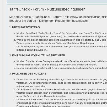
TarifeCheck - Forum - Nutzungsbedingungen
Mit dem Zugriff auf „TarifeCheck - Forum“ („http://www.tarifecheck.at/forum“
Betreiber ein Vertrag mit folgenden Regelungen geschlossen:
1. NUTZUNGSVERTRAG
Mit dem Zugriff auf „TarifeCheck - Forum“ (im Folgenden „das Board“) schließt du 
des Boards ab (im Folgenden „Betreiber“) und erklärst dich mit den nachfolgend
Wenn du mit diesen Regelungen nicht einverstanden bist, so darfst du das Board 
Boards gelten jeweils die an dieser Stelle veröffentlichten Regelungen.
Der Nutzungsvertrag wird auf unbestimmte Zeit geschlossen und kann von beiden 
jederzeit gekündigt werden.
2. EINRÄUMUNG VON NUTZUNGSRECHTEN
Mit dem Erstellen eines Beitrags erteilst du dem Betreiber ein einfaches, zeitlich
unentgeltliches Recht, deinen Beitrag im Rahmen des Boards zu nutzen.
Das Nutzungsrecht nach Punkt 2, Unterpunkt a bleibt auch nach Kündigung des 
3. PFLICHTEN DES NUTZERS
Du erklärst mit der Erstellung eines Beitrags, dass er keine Inhalte enthält, die 
verstoßen. Du erklärst insbesondere, dass du das Recht besitzt, die in deinen Be
setzen bzw. zu verwenden.
Der Betreiber des Boards übt das Hausrecht aus. Bei Verstößen gegen diese Nu
veröffentlichten Regeln kann der Betreiber dich nach Abmahnung zeitweise oder
ausschließen und dir ein Hausverbot erteilen.
Du nimmst zur Kenntnis, dass der Betreiber keine Verantwortung für die Inhalte vo
erstellt hat oder die er nicht zur Kenntnis genommen hat. Du gestattest dem Betr
Funktionen jederzeit zu löschen oder zu sperren.