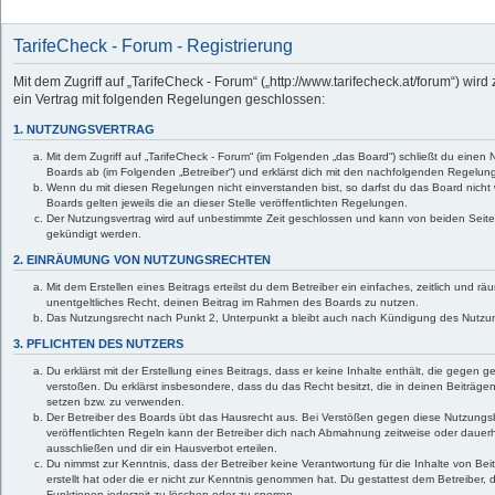
TarifeCheck - Forum - Registrierung
Mit dem Zugriff auf „TarifeCheck - Forum“ („http://www.tarifecheck.at/forum“) wir
ein Vertrag mit folgenden Regelungen geschlossen:
1. NUTZUNGSVERTRAG
Mit dem Zugriff auf „TarifeCheck - Forum“ (im Folgenden „das Board“) schließt du einen
Boards ab (im Folgenden „Betreiber“) und erklärst dich mit den nachfolgenden Regelun
Wenn du mit diesen Regelungen nicht einverstanden bist, so darfst du das Board nicht 
Boards gelten jeweils die an dieser Stelle veröffentlichten Regelungen.
Der Nutzungsvertrag wird auf unbestimmte Zeit geschlossen und kann von beiden Seiten 
gekündigt werden.
2. EINRÄUMUNG VON NUTZUNGSRECHTEN
Mit dem Erstellen eines Beitrags erteilst du dem Betreiber ein einfaches, zeitlich und 
unentgeltliches Recht, deinen Beitrag im Rahmen des Boards zu nutzen.
Das Nutzungsrecht nach Punkt 2, Unterpunkt a bleibt auch nach Kündigung des Nutzu
3. PFLICHTEN DES NUTZERS
Du erklärst mit der Erstellung eines Beitrags, dass er keine Inhalte enthält, die gegen 
verstoßen. Du erklärst insbesondere, dass du das Recht besitzt, die in deinen Beiträge
setzen bzw. zu verwenden.
Der Betreiber des Boards übt das Hausrecht aus. Bei Verstößen gegen diese Nutzung
veröffentlichten Regeln kann der Betreiber dich nach Abmahnung zeitweise oder dauer
ausschließen und dir ein Hausverbot erteilen.
Du nimmst zur Kenntnis, dass der Betreiber keine Verantwortung für die Inhalte von Beit
erstellt hat oder die er nicht zur Kenntnis genommen hat. Du gestattest dem Betreiber,
Funktionen jederzeit zu löschen oder zu sperren.