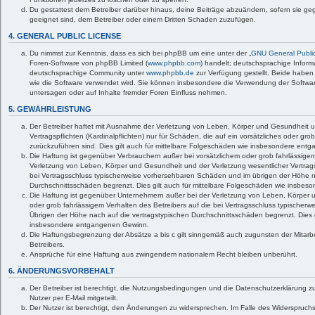
Du gestattest dem Betreiber darüber hinaus, deine Beiträge abzuändern, sofern sie ge
geeignet sind, dem Betreiber oder einem Dritten Schaden zuzufügen.
4. GENERAL PUBLIC LICENSE
Du nimmst zur Kenntnis, dass es sich bei phpBB um eine unter der „
GNU General Public
Foren-Software von phpBB Limited (
www.phpbb.com
) handelt; deutschsprachige Infor
deutschsprachige Community unter
www.phpbb.de
zur Verfügung gestellt. Beide haben 
wie die Software verwendet wird. Sie können insbesondere die Verwendung der Softwar
untersagen oder auf Inhalte fremder Foren Einfluss nehmen.
5. GEWÄHRLEISTUNG
Der Betreiber haftet mit Ausnahme der Verletzung von Leben, Körper und Gesundheit u
Vertragspflichten (Kardinalpflichten) nur für Schäden, die auf ein vorsätzliches oder gro
zurückzuführen sind. Dies gilt auch für mittelbare Folgeschäden wie insbesondere en
Die Haftung ist gegenüber Verbrauchern außer bei vorsätzlichem oder grob fahrlässige
Verletzung von Leben, Körper und Gesundheit und der Verletzung wesentlicher Vertragspf
bei Vertragsschluss typischerweise vorhersehbaren Schäden und im übrigen der Höhe n
Durchschnittsschäden begrenzt. Dies gilt auch für mittelbare Folgeschäden wie insbe
Die Haftung ist gegenüber Unternehmern außer bei der Verletzung von Leben, Körper 
oder grob fahrlässigem Verhalten des Betreibers auf die bei Vertragsschluss typische
Übrigen der Höhe nach auf die vertragstypischen Durchschnittsschäden begrenzt. Dies g
insbesondere entgangenen Gewinn.
Die Haftungsbegrenzung der Absätze a bis c gilt sinngemäß auch zugunsten der Mitarbe
Betreibers.
Ansprüche für eine Haftung aus zwingendem nationalem Recht bleiben unberührt.
6. ÄNDERUNGSVORBEHALT
Der Betreiber ist berechtigt, die Nutzungsbedingungen und die Datenschutzerklärung 
Nutzer per E-Mail mitgeteilt.
Der Nutzer ist berechtigt, den Änderungen zu widersprechen. Im Falle des Widerspruchs