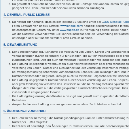
Du gestattest dem Betreiber darüber hinaus, deine Beiträge abzuändern, sofern sie ge
geeignet sind, dem Betreiber oder einem Dritten Schaden zuzufügen.
4. GENERAL PUBLIC LICENSE
Du nimmst zur Kenntnis, dass es sich bei phpBB um eine unter der „
GNU General Public
Foren-Software von phpBB Limited (
www.phpbb.com
) handelt; deutschsprachige Infor
deutschsprachige Community unter
www.phpbb.de
zur Verfügung gestellt. Beide haben 
wie die Software verwendet wird. Sie können insbesondere die Verwendung der Softwar
untersagen oder auf Inhalte fremder Foren Einfluss nehmen.
5. GEWÄHRLEISTUNG
Der Betreiber haftet mit Ausnahme der Verletzung von Leben, Körper und Gesundheit u
Vertragspflichten (Kardinalpflichten) nur für Schäden, die auf ein vorsätzliches oder gro
zurückzuführen sind. Dies gilt auch für mittelbare Folgeschäden wie insbesondere en
Die Haftung ist gegenüber Verbrauchern außer bei vorsätzlichem oder grob fahrlässige
Verletzung von Leben, Körper und Gesundheit und der Verletzung wesentlicher Vertragspf
bei Vertragsschluss typischerweise vorhersehbaren Schäden und im übrigen der Höhe n
Durchschnittsschäden begrenzt. Dies gilt auch für mittelbare Folgeschäden wie insbe
Die Haftung ist gegenüber Unternehmern außer bei der Verletzung von Leben, Körper 
oder grob fahrlässigem Verhalten des Betreibers auf die bei Vertragsschluss typische
Übrigen der Höhe nach auf die vertragstypischen Durchschnittsschäden begrenzt. Dies g
insbesondere entgangenen Gewinn.
Die Haftungsbegrenzung der Absätze a bis c gilt sinngemäß auch zugunsten der Mitarbe
Betreibers.
Ansprüche für eine Haftung aus zwingendem nationalem Recht bleiben unberührt.
6. ÄNDERUNGSVORBEHALT
Der Betreiber ist berechtigt, die Nutzungsbedingungen und die Datenschutzerklärung 
Nutzer per E-Mail mitgeteilt.
Der Nutzer ist berechtigt, den Änderungen zu widersprechen. Im Falle des Widerspruchs