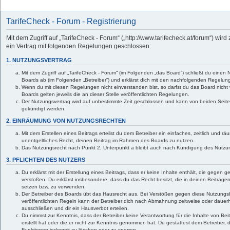
TarifeCheck - Forum - Registrierung
Mit dem Zugriff auf „TarifeCheck - Forum“ („http://www.tarifecheck.at/forum“) wir
ein Vertrag mit folgenden Regelungen geschlossen:
1. NUTZUNGSVERTRAG
Mit dem Zugriff auf „TarifeCheck - Forum“ (im Folgenden „das Board“) schließt du einen
Boards ab (im Folgenden „Betreiber“) und erklärst dich mit den nachfolgenden Regelun
Wenn du mit diesen Regelungen nicht einverstanden bist, so darfst du das Board nicht 
Boards gelten jeweils die an dieser Stelle veröffentlichten Regelungen.
Der Nutzungsvertrag wird auf unbestimmte Zeit geschlossen und kann von beiden Seiten 
gekündigt werden.
2. EINRÄUMUNG VON NUTZUNGSRECHTEN
Mit dem Erstellen eines Beitrags erteilst du dem Betreiber ein einfaches, zeitlich und 
unentgeltliches Recht, deinen Beitrag im Rahmen des Boards zu nutzen.
Das Nutzungsrecht nach Punkt 2, Unterpunkt a bleibt auch nach Kündigung des Nutzu
3. PFLICHTEN DES NUTZERS
Du erklärst mit der Erstellung eines Beitrags, dass er keine Inhalte enthält, die gegen 
verstoßen. Du erklärst insbesondere, dass du das Recht besitzt, die in deinen Beiträge
setzen bzw. zu verwenden.
Der Betreiber des Boards übt das Hausrecht aus. Bei Verstößen gegen diese Nutzung
veröffentlichten Regeln kann der Betreiber dich nach Abmahnung zeitweise oder dauer
ausschließen und dir ein Hausverbot erteilen.
Du nimmst zur Kenntnis, dass der Betreiber keine Verantwortung für die Inhalte von Beit
erstellt hat oder die er nicht zur Kenntnis genommen hat. Du gestattest dem Betreiber,
Funktionen jederzeit zu löschen oder zu sperren.