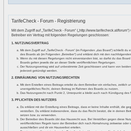
TarifeCheck - Forum - Registrierung
Mit dem Zugriff auf „TarifeCheck - Forum“ („http://www.tarifecheck.at/forum“
Betreiber ein Vertrag mit folgenden Regelungen geschlossen:
1. NUTZUNGSVERTRAG
Mit dem Zugriff auf „TarifeCheck - Forum“ (im Folgenden „das Board“) schließt du 
des Boards ab (im Folgenden „Betreiber“) und erklärst dich mit den nachfolgend
Wenn du mit diesen Regelungen nicht einverstanden bist, so darfst du das Board 
Boards gelten jeweils die an dieser Stelle veröffentlichten Regelungen.
Der Nutzungsvertrag wird auf unbestimmte Zeit geschlossen und kann von beiden 
jederzeit gekündigt werden.
2. EINRÄUMUNG VON NUTZUNGSRECHTEN
Mit dem Erstellen eines Beitrags erteilst du dem Betreiber ein einfaches, zeitlich
unentgeltliches Recht, deinen Beitrag im Rahmen des Boards zu nutzen.
Das Nutzungsrecht nach Punkt 2, Unterpunkt a bleibt auch nach Kündigung des 
3. PFLICHTEN DES NUTZERS
Du erklärst mit der Erstellung eines Beitrags, dass er keine Inhalte enthält, die 
verstoßen. Du erklärst insbesondere, dass du das Recht besitzt, die in deinen Be
setzen bzw. zu verwenden.
Der Betreiber des Boards übt das Hausrecht aus. Bei Verstößen gegen diese Nu
veröffentlichten Regeln kann der Betreiber dich nach Abmahnung zeitweise oder
ausschließen und dir ein Hausverbot erteilen.