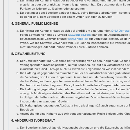
Du nimmst zur Kenntnis, dass der Betreiber keine Verantwortung für die Inhalte vo
erstellt hat oder die er nicht zur Kenntnis genommen hat. Du gestattest dem Betr
Funktionen jederzeit zu löschen oder zu sperren.
Du gestattest dem Betreiber darüber hinaus, deine Beiträge abzuändern, sofern 
geeignet sind, dem Betreiber oder einem Dritten Schaden zuzufügen.
4. GENERAL PUBLIC LICENSE
Du nimmst zur Kenntnis, dass es sich bei phpBB um eine unter der „
GNU General 
Foren-Software von phpBB Limited (
www.phpbb.com
) handelt; deutschsprachige 
deutschsprachige Community unter
www.phpbb.de
zur Verfügung gestellt. Beide 
Weise, wie die Software verwendet wird. Sie können insbesondere die Verwendun
nicht untersagen oder auf Inhalte fremder Foren Einfluss nehmen.
5. GEWÄHRLEISTUNG
Der Betreiber haftet mit Ausnahme der Verletzung von Leben, Körper und Gesundh
Vertragspflichten (Kardinalpflichten) nur für Schäden, die auf ein vorsätzliches od
zurückzuführen sind. Dies gilt auch für mittelbare Folgeschäden wie insbesonde
Die Haftung ist gegenüber Verbrauchern außer bei vorsätzlichem oder grob fahrl
der Verletzung von Leben, Körper und Gesundheit und der Verletzung wesentlicher 
die bei Vertragsschluss typischerweise vorhersehbaren Schäden und im übrigen d
Durchschnittsschäden begrenzt. Dies gilt auch für mittelbare Folgeschäden wie
Die Haftung ist gegenüber Unternehmern außer bei der Verletzung von Leben, Kö
oder grob fahrlässigem Verhalten des Betreibers auf die bei Vertragsschluss ty
im Übrigen der Höhe nach auf die vertragstypischen Durchschnittsschäden begrenzt
insbesondere entgangenen Gewinn.
Die Haftungsbegrenzung der Absätze a bis c gilt sinngemäß auch zugunsten der Mi
Betreibers.
Ansprüche für eine Haftung aus zwingendem nationalem Recht bleiben unberührt
6. ÄNDERUNGSVORBEHALT
Der Betreiber ist berechtigt, die Nutzungsbedingungen und die Datenschutzerklä