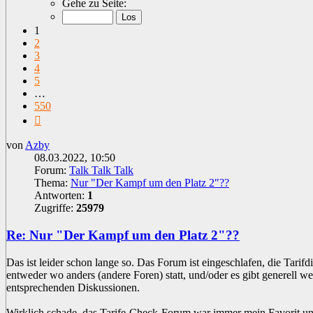
Gehe zu Seite:
von
550
1
2
3
4
5
…
550
Nächste
von
Azby
08.03.2022, 10:50
Forum:
Talk Talk Talk
Thema:
Nur "Der Kampf um den Platz 2"??
Antworten:
1
Zugriffe:
25979
Re: Nur "Der Kampf um den Platz 2"??
Das ist leider schon lange so. Das Forum ist eingeschlafen, die Tarif
entweder wo anders (andere Foren) statt, und/oder es gibt generell w
entsprechenden Diskussionen.
Wirklich schade, das Tarife-Check-Forum war immer mein Favorit unt