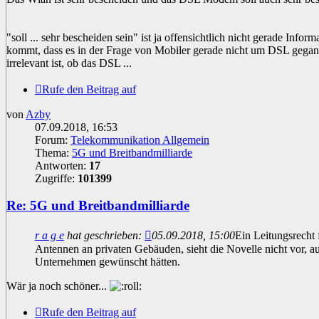
"soll ... sehr bescheiden sein" ist ja offensichtlich nicht gerade Info
kommt, dass es in der Frage von Mobiler gerade nicht um DSL gegange
irrelevant ist, ob das DSL ...
Rufe den Beitrag auf
von
Azby
07.09.2018, 16:53
Forum:
Telekommunikation Allgemein
Thema:
5G und Breitbandmilliarde
Antworten:
17
Zugriffe:
101399
Re: 5G und Breitbandmilliarde
r a g e
hat geschrieben:
05.09.2018, 15:00
Ein Leitungsrecht f
Antennen an privaten Gebäuden, sieht die Novelle nicht vor, a
Unternehmen gewünscht hätten.
Wär ja noch schöner...
Rufe den Beitrag auf