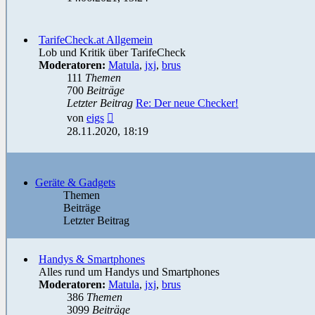
TarifeCheck.at Allgemein
Lob und Kritik über TarifeCheck
Moderatoren:
Matula
,
jxj
,
brus
111
Themen
700
Beiträge
Letzter Beitrag
Re: Der neue Checker!
Neuester
von
eigs
Beitrag
28.11.2020, 18:19
Geräte & Gadgets
Themen
Beiträge
Letzter Beitrag
Handys & Smartphones
Alles rund um Handys und Smartphones
Moderatoren:
Matula
,
jxj
,
brus
386
Themen
3099
Beiträge