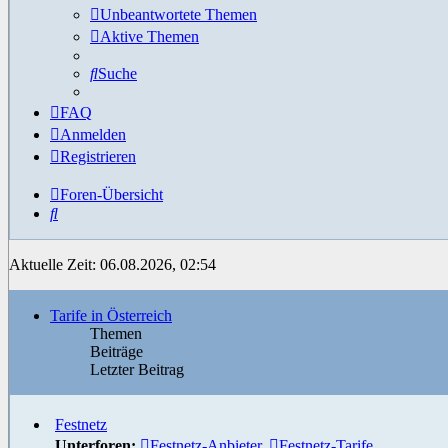
Unbeantwortete Themen
Aktive Themen
Suche
FAQ
Anmelden
Registrieren
Foren-Übersicht
Suche
Aktuelle Zeit: 06.08.2026, 02:54
Tarife in Österreich
Themen
Beiträge
Letzter Beitrag
Festnetz
Unterforen:
Festnetz-Anbieter
,
Festnetz-Tarife