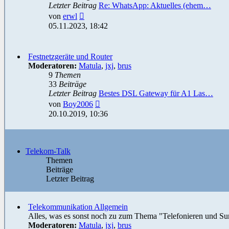
Letzter Beitrag
Re: WhatsApp: Aktuelles (ehem…
Neuester
von
erwl
Beitrag
05.11.2023, 18:42
Festnetzgeräte und Router
Moderatoren:
Matula
,
jxj
,
brus
9
Themen
33
Beiträge
Letzter Beitrag
Bestes DSL Gateway für A1 Las…
Neuester
von
Boy2006
Beitrag
20.10.2019, 10:36
Telekom-Talk
Themen
Beiträge
Letzter Beitrag
Telekommunikation Allgemein
Alles, was es sonst noch zu zum Thema "Telefonieren und Sur
Moderatoren:
Matula
,
jxj
,
brus