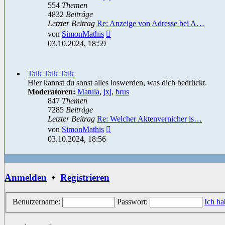
554
Themen
4832
Beiträge
Letzter Beitrag
Re: Anzeige von Adresse bei A…
Neuester
von
SimonMathis
Beitrag
03.10.2024, 18:59
Talk Talk Talk
Hier kannst du sonst alles loswerden, was dich bedrückt.
Moderatoren:
Matula
,
jxj
,
brus
847
Themen
7285
Beiträge
Letzter Beitrag
Re: Welcher Aktenvernicher is…
Neuester
von
SimonMathis
Beitrag
03.10.2024, 18:56
Anmelden
•
Registrieren
Benutzername:
Passwort:
Ich ha