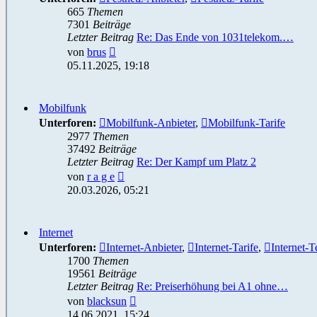
665
Themen
7301
Beiträge
Letzter Beitrag
Re: Das Ende von 1031telekom.…
Neuester
von
brus
Beitrag
05.11.2025, 19:18
Mobilfunk
Unterforen:
Mobilfunk-Anbieter
,
Mobilfunk-Tarife
2977
Themen
37492
Beiträge
Letzter Beitrag
Re: Der Kampf um Platz 2
Neuester
von
r a g e
Beitrag
20.03.2026, 05:21
Internet
Unterforen:
Internet-Anbieter
,
Internet-Tarife
,
Internet-T
1700
Themen
19561
Beiträge
Letzter Beitrag
Re: Preiserhöhung bei A1 ohne…
Neuester
von
blacksun
Beitrag
14.06.2021, 15:24