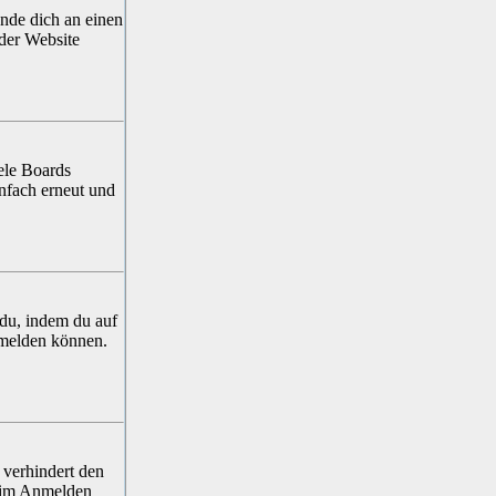
ende dich an einen
 der Website
ele Boards
infach erneut und
 du, indem du auf
nmelden können.
 verhindert den
beim Anmelden