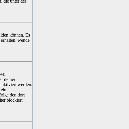
, die unter der
elden können. Es
 erhalten, wende
wei
er deiner
 aktiviert werden.
 ein
folge den dort
er blockiert