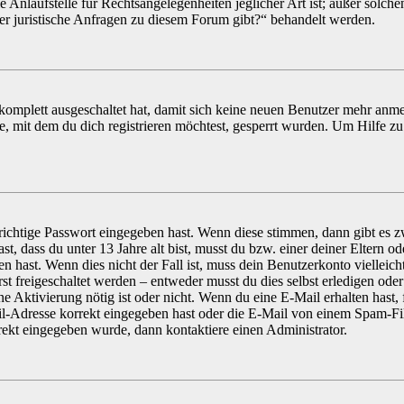
Anlaufstelle für Rechtsangelegenheiten jeglicher Art ist; außer solchen
r juristische Anfragen zu diesem Forum gibt?“ behandelt werden.
 komplett ausgeschaltet hat, damit sich keine neuen Benutzer mehr anm
, mit dem du dich registrieren möchtest, gesperrt wurden. Um Hilfe zu
richtige Passwort eingegeben hast. Wenn diese stimmen, dann gibt es z
st, dass du unter 13 Jahre alt bist, musst du bzw. einer deiner Eltern od
 hast. Wenn dies nicht der Fall ist, muss dein Benutzerkonto vielleicht
t freigeschaltet werden – entweder musst du dies selbst erledigen oder
ne Aktivierung nötig ist oder nicht. Wenn du eine E-Mail erhalten hast, 
-Adresse korrekt eingegeben hast oder die E-Mail von einem Spam-Filt
rekt eingegeben wurde, dann kontaktiere einen Administrator.