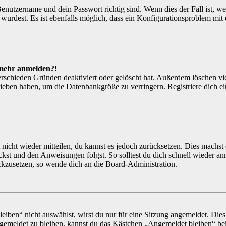
Benutzername und dein Passwort richtig sind. Wenn dies der Fall ist, w
 wurdest. Es ist ebenfalls möglich, dass ein Konfigurationsproblem mit
t mehr anmelden?!
erschieden Gründen deaktiviert oder gelöscht hat. Außerdem löschen vi
rieben haben, um die Datenbankgröße zu verringern. Registriere dich e
 nicht wieder mitteilen, du kannst es jedoch zurücksetzen. Dies machst
ckst und den Anweisungen folgst. So solltest du dich schnell wieder a
ückzusetzen, so wende dich an die Board-Administration.
en“ nicht auswählst, wirst du nur für eine Sitzung angemeldet. Dies
ngemeldet zu bleiben, kannst du das Kästchen „Angemeldet bleiben“ 