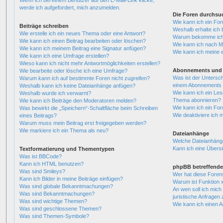
Wenn ich bei einem Benutzer auf den E-Mail-Link klicke,
werde ich aufgefordert, mich anzumelden.
Die Foren durchsu
Wie kann ich ein Fo
Beiträge schreiben
Weshalb erhalte ich 
Wie erstelle ich ein neues Thema oder eine Antwort?
Warum bekomme ich b
Wie kann ich einen Beitrag bearbeiten oder löschen?
Wie kann ich nach M
Wie kann ich meinem Beitrag eine Signatur anfügen?
Wie kann ich meine 
Wie kann ich eine Umfrage erstellen?
Wieso kann ich nicht mehr Antwortmöglichkeiten erstellen?
Abonnements und 
Wie bearbeite oder lösche ich eine Umfrage?
Was ist der Untersc
Warum kann ich auf bestimmte Foren nicht zugreifen?
einem Abonnements 
Weshalb kann ich keine Dateianhänge anfügen?
Wie kann ich ein Les
Weshalb wurde ich verwarnt?
Thema abonnieren?
Wie kann ich Beiträge den Moderatoren melden?
Wie kann ich ein Fo
Was bewirkt die „Speichern“-Schaltfläche beim Schreiben
Wie deaktiviere ich
eines Beitrags?
Warum muss mein Beitrag erst freigegeben werden?
Wie markiere ich ein Thema als neu?
Dateianhänge
Welche Dateianhänge
Kann ich eine Übersi
Textformatierung und Thementypen
Was ist BBCode?
Kann ich HTML benutzen?
phpBB betreffende
Was sind Smileys?
Wer hat diese Foren
Kann ich Bilder in meine Beiträge einfügen?
Warum ist Funktion x
Was sind globale Bekanntmachungen?
An wen soll ich mic
Was sind Bekanntmachungen?
juristische Anfragen
Was sind wichtige Themen?
Wie kann ich einen A
Was sind geschlossene Themen?
Was sind Themen-Symbole?