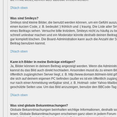
Nach oben
Was sind Smileys?
Smileys sind kleine Bilder, die benutzt werden können, um ein Gefühl ausz
einen kurzen Code, z. B. bedeutet :) fröhlich und :( traurig. Die Liste aller
eines Beitrags sehen. Versuche bitte trotzdem, Smileys nicht zu häufig zu 
schnell unlesbar machen und ein Moderator könnte deshalb deinen Beitra
gar komplett löschen. Die Board-Administration kann auch die Anzahl der 
Beitrag benutzen kannst.
Nach oben
Kann ich Bilder in meine Beiträge einfügen?
Ja, Bilder können in deinem Beitrag angezeigt werden. Wenn die Administr
kannst du das Bild auch direkt hochladen. Ansonsten musst du zu einem Bil
öffentlich zugänglichen Server liegt, z. B. http://www.domain.tld/mein-bild.gi
die sich auf deinem eigenen PC befinden (außer es ist ein öffentlich zugäng
nur nach einer Anmeldung verfügbar sind, z. B. Hotmail- oder Yahoo-Mailb
geschützte Seiten usw. Um das Bild anzuzeigen, benutze den BBCode-Tag „
Nach oben
Was sind globale Bekanntmachungen?
Globale Bekanntmachungen beinhalten wichtige Informationen, deshalb soll
lesen. Globale Bekanntmachungen erscheinen ganz oben in jedem Forum u