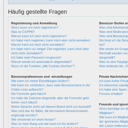
Häufig gestellte Fragen
Registrierung und Anmeldung
Benutzer-Stufen u
Wozu muss ich mich registrieren?
Was sind Administra
Was ist COPPA?
Was sind Moderator
Warum kann ich mich nicht registrieren?
Was sind Benutzerg
Ich habe mich registriert, kann mich aber nicht anmelden!
Wo finde ich die Ben
Warum kann ich mich nicht anmelden?
bei?
Ich habe mich vor einiger Zeit registriert, kann mich aber
Wie werde ich Grupp
nicht mehr anmelden?!
Weshalb werden vers
Ich habe mein Passwort vergessen!
dargestellt?
Warum werde ich automatisch abgemeldet?
Was ist eine Hauptg
Wozu ist die Funktion „Alle Cookies löschen“?
Was bedeutet der „Da
Benutzerpräferenzen und -einstellungen
Private Nachrichte
Wie kann ich meine Einstellungen ändern?
Ich kann keine Priva
Wie kann ich verhindern, dass mein Benutzername in der
Ich bekomme ständig
Online-Liste auftaucht?
Ich habe eine Spam-E
Die Forenuhr geht falsch!
Forums erhalten!
Ich habe die Zeitzone eingestellt, aber die Forenuhr geht
immer noch falsch!
Freunde und ignori
Meine Sprache steht auf diesem Board nicht zur Auswahl!
Wozu benötige ich di
Was sind das für Bilder, die bei meinem Benutzernamen
Mitglieder?
angezeigt werden?
Wie kann ich Mitglied
Wie verwende ich einen Avatar?
der ignorierten Mitgl
Was ist mein Rang und wie kann ich ihn ändern?
den Listen entfernen