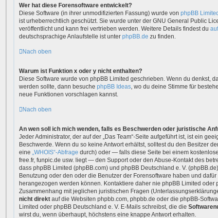
Wer hat diese Forensoftware entwickelt?
Diese Software (in ihrer unmodifizierten Fassung) wurde von
phpBB Limite
ist urheberrechtlich geschützt. Sie wurde unter der GNU General Public Lic
veröffentlicht und kann frei vertrieben werden. Weitere Details findest du
au
deutschsprachige Anlaufstelle ist unter
phpBB.de
zu finden.
Nach oben
Warum ist Funktion x oder y nicht enthalten?
Diese Software wurde von phpBB Limited geschrieben. Wenn du denkst, da
werden sollte, dann besuche
phpBB Ideas
, wo du deine Stimme für beste
neue Funktionen vorschlagen kannst.
Nach oben
An wen soll ich mich wenden, falls es Beschwerden oder juristische An
Jeder Administrator, der auf der „Das Team“-Seite aufgeführt ist, ist ein gee
Beschwerde. Wenn du so keine Antwort erhältst, solltest du den Besitzer d
eine
„WHOIS“-Abfrage
durch) oder — falls diese Seite bei einem kostenlos
free.fr, funpic.de usw. liegt — den Support oder den Abuse-Kontakt des betr
dass phpBB Limited (phpBB.com) und phpBB Deutschland e. V. (phpBB.de
Benutzung oder den oder die Benutzer der Forensoftware haben und dafür 
herangezogen werden können. Kontaktiere daher nie phpBB Limited oder p
Zusammenhang mit jeglichen juristischen Fragen (Unterlassungserklärunge
nicht direkt
auf die Websiten phpbb.com, phpbb.de oder die phpBB-Softwar
Limited oder phpBB Deutschland e. V. E-Mails schreibst, die die
Softwarenu
wirst du, wenn überhaupt, höchstens eine knappe Antwort erhalten.