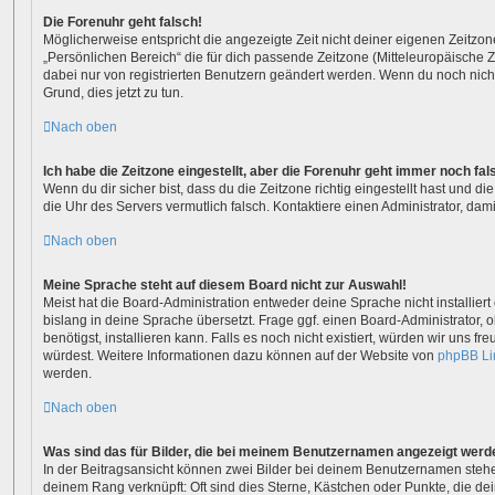
Die Forenuhr geht falsch!
Möglicherweise entspricht die angezeigte Zeit nicht deiner eigenen Zeitzone.
„Persönlichen Bereich“ die für dich passende Zeitzone (Mitteleuropäische Zei
dabei nur von registrierten Benutzern geändert werden. Wenn du noch nicht reg
Grund, dies jetzt zu tun.
Nach oben
Ich habe die Zeitzone eingestellt, aber die Forenuhr geht immer noch fal
Wenn du dir sicher bist, dass du die Zeitzone richtig eingestellt hast und die
die Uhr des Servers vermutlich falsch. Kontaktiere einen Administrator, da
Nach oben
Meine Sprache steht auf diesem Board nicht zur Auswahl!
Meist hat die Board-Administration entweder deine Sprache nicht installie
bislang in deine Sprache übersetzt. Frage ggf. einen Board-Administrator, 
benötigst, installieren kann. Falls es noch nicht existiert, würden wir uns 
würdest. Weitere Informationen dazu können auf der Website von
phpBB Li
werden.
Nach oben
Was sind das für Bilder, die bei meinem Benutzernamen angezeigt werd
In der Beitragsansicht können zwei Bilder bei deinem Benutzernamen stehen.
deinem Rang verknüpft: Oft sind dies Sterne, Kästchen oder Punkte, die de