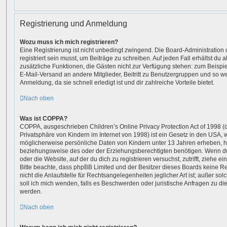
Registrierung und Anmeldung
Wozu muss ich mich registrieren?
Eine Registrierung ist nicht unbedingt zwingend. Die Board-Administration
registriert sein musst, um Beiträge zu schreiben. Auf jeden Fall erhältst du als
zusätzliche Funktionen, die Gästen nicht zur Verfügung stehen: zum Beispiel
E-Mail-Versand an andere Mitglieder, Beitritt zu Benutzergruppen und so we
Anmeldung, da sie schnell erledigt ist und dir zahlreiche Vorteile bietet.
Nach oben
Was ist COPPA?
COPPA, ausgeschrieben Children’s Online Privacy Protection Act of 1998 (
Privatsphäre von Kindern im Internet von 1998) ist ein Gesetz in den USA, w
möglicherweise persönliche Daten von Kindern unter 13 Jahren erheben, h
beziehungsweise des oder der Erziehungsberechtigten benötigen. Wenn du d
oder die Website, auf der du dich zu registrieren versuchst, zutrifft, ziehe e
Bitte beachte, dass phpBB Limited und der Besitzer dieses Boards keine 
nicht die Anlaufstelle für Rechtsangelegenheiten jeglicher Art ist; außer so
soll ich mich wenden, falls es Beschwerden oder juristische Anfragen zu d
werden.
Nach oben