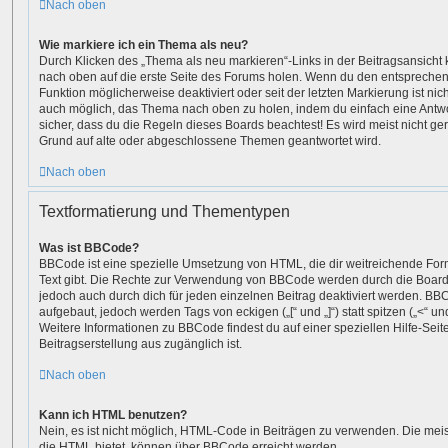
Nach oben
Wie markiere ich ein Thema als neu?
Durch Klicken des „Thema als neu markieren“-Links in der Beitragsansich
nach oben auf die erste Seite des Forums holen. Wenn du den entsprechende
Funktion möglicherweise deaktiviert oder seit der letzten Markierung ist ni
auch möglich, das Thema nach oben zu holen, indem du einfach eine Antwort
sicher, dass du die Regeln dieses Boards beachtest! Es wird meist nicht ge
Grund auf alte oder abgeschlossene Themen geantwortet wird.
Nach oben
Textformatierung und Thementypen
Was ist BBCode?
BBCode ist eine spezielle Umsetzung von HTML, die dir weitreichende For
Text gibt. Die Rechte zur Verwendung von BBCode werden durch die Board
jedoch auch durch dich für jeden einzelnen Beitrag deaktiviert werden. BB
aufgebaut, jedoch werden Tags von eckigen („[“ und „]“) statt spitzen („<“ 
Weitere Informationen zu BBCode findest du auf einer speziellen Hilfe-Seite
Beitragserstellung aus zugänglich ist.
Nach oben
Kann ich HTML benutzen?
Nein, es ist nicht möglich, HTML-Code in Beiträgen zu verwenden. Die mei
die HTML bietet, können über BBCode erreicht werden.