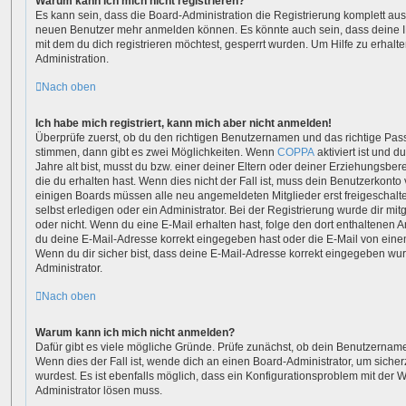
Warum kann ich mich nicht registrieren?
Es kann sein, dass die Board-Administration die Registrierung komplett aus
neuen Benutzer mehr anmelden können. Es könnte auch sein, dass deine 
mit dem du dich registrieren möchtest, gesperrt wurden. Um Hilfe zu erhalt
Administration.
Nach oben
Ich habe mich registriert, kann mich aber nicht anmelden!
Überprüfe zuerst, ob du den richtigen Benutzernamen und das richtige Pa
stimmen, dann gibt es zwei Möglichkeiten. Wenn
COPPA
aktiviert ist und 
Jahre alt bist, musst du bzw. einer deiner Eltern oder deiner Erziehungsbe
die du erhalten hast. Wenn dies nicht der Fall ist, muss dein Benutzerkonto v
einigen Boards müssen alle neu angemeldeten Mitglieder erst freigeschalt
selbst erledigen oder ein Administrator. Bei der Registrierung wurde dir mitge
oder nicht. Wenn du eine E-Mail erhalten hast, folge den dort enthaltenen
du deine E-Mail-Adresse korrekt eingegeben hast oder die E-Mail von einem
Wenn du dir sicher bist, dass deine E-Mail-Adresse korrekt eingegeben wur
Administrator.
Nach oben
Warum kann ich mich nicht anmelden?
Dafür gibt es viele mögliche Gründe. Prüfe zunächst, ob dein Benutzername
Wenn dies der Fall ist, wende dich an einen Board-Administrator, um siche
wurdest. Es ist ebenfalls möglich, dass ein Konfigurationsproblem mit der W
Administrator lösen muss.